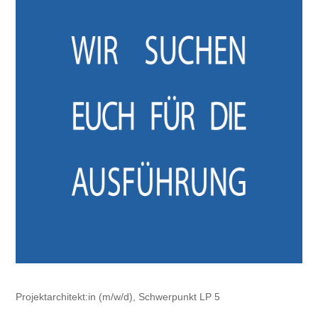
Projektarchitekt:in (m/w/d), Schwerpunkt LP 5